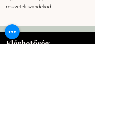
részvételi szándékod!
Elérhetőség
+36 30 6264 759
katona.agnes@szbtdevelopment.hu
.
business coaching
stresszmenedzsment
coach