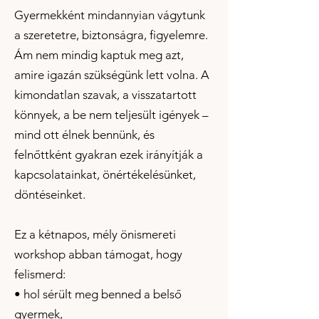
Gyermekként mindannyian vágytunk
a szeretetre, biztonságra, figyelemre.
Ám nem mindig kaptuk meg azt,
amire igazán szükségünk lett volna. A
kimondatlan szavak, a visszatartott
könnyek, a be nem teljesült igények –
mind ott élnek bennünk, és
felnőttként gyakran ezek irányítják a
kapcsolatainkat, önértékelésünket,
döntéseinket.
Ez a kétnapos, mély önismereti
workshop abban támogat, hogy
felismerd:
• hol sérült meg benned a belső
gyermek,