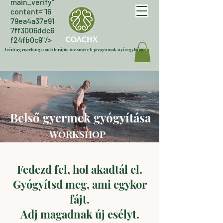
main_verify"
content="16
79ea4a37e91
7ff3006ddc6
f24fb0c9"/>
tréning coaching coach terápia önismereti programok nyíregyháza
Belső gyermek gyógyítása
WORKSHOP
Fedezd fel, hol akadtál el.
Gyógyítsd meg, ami egykor
fájt.
Adj magadnak új esélyt.