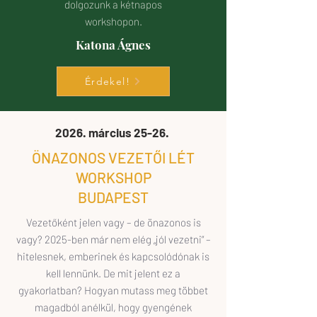
dolgozunk a kétnapos
workshopon.
Katona Ágnes
Érdekel!
2026. március 25-26.
ÖNAZONOS VEZETŐI LÉT
WORKSHOP
BUDAPEST
Vezetőként jelen vagy – de önazonos is
vagy? 2025-ben már nem elég „jól vezetni” –
hitelesnek, emberinek és kapcsolódónak is
kell lennünk. De mit jelent ez a
gyakorlatban? Hogyan mutass meg többet
magadból anélkül, hogy gyengének