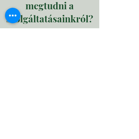
megtudni a
szolgáltatásainkról?
Kattints a képekre, ahol olvashatsz
róluk, vagy akár be is jelentkezhetsz!
Terápia és önismereti
programok