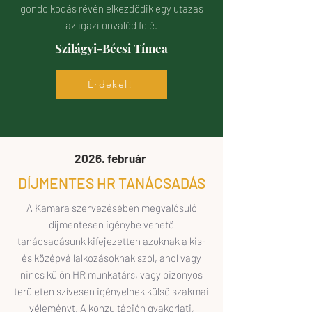
gondolkodás révén elkezdődik egy utazás
az igazi önvalód felé.
Szilágyi-Bécsi Tímea
Érdekel!
2026. február
DÍJMENTES HR TANÁCSADÁS
A Kamara szervezésében megvalósuló
díjmentesen igénybe vehető
tanácsadásunk kifejezetten azoknak a kis-
és középvállalkozásoknak szól, ahol vagy
nincs külön HR munkatárs, vagy bizonyos
területen szívesen igényelnek külsö szakmai
véleményt. A konzultáción gyakorlati,