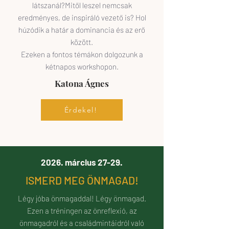
látszanál?Mitől leszel nemcsak
eredményes, de inspiráló vezető is? Hol
húzódik a határ a dominancia és az erő
között.
Ezeken a fontos témákon dolgozunk a
kétnapos workshopon.
Katona Ágnes
Érdekel!
2026. március 27-29.
ISMERD MEG ÖNMAGAD!
Légy jóba önmagaddal! Légy önmagad.
Ezen a tréningen az önreflexió, az
önmagadról és a családmintáidról való