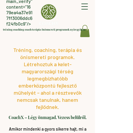
main_verify"
content="16
79ea4a37e91
7ff3006ddc6
f24fb0c9"/>
tréning coaching coach terápia önismereti programok nyíregyháza
Tréning, coaching, terápia és
önismereti programok.
Létrehoztuk a kelet-
magyarországi térség
legmegbízhatóbb
emberközpontú fejlesztő
műhelyét – ahol a résztvevők
nemcsak tanulnak, hanem
fejlődnek.
CoachX – Légy önmagad. Vezess belülről.
Amikor mindenki a gyors sikerre hajt, mi a