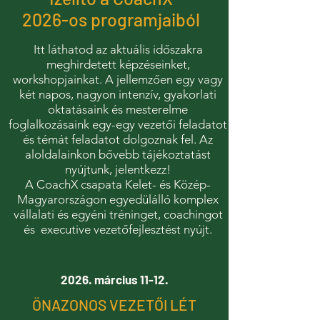
2026-os programjaiból
Itt láthatod az aktuális időszakra
meghirdetett képzéseinket,
workshopjainkat. A jellemzően egy vagy
két napos, nagyon intenzív, gyakorlati
oktatásaink és mesterelme
foglalkozásaink egy-egy vezetői feladatot
és témát feladatot dolgoznak fel. Az
aloldalainkon bővebb tájékoztatást
nyújtunk, jelentkezz!
A CoachX csapata Kelet- és Közép-
Magyarországon egyedülálló komplex
vállalati és egyéni tréninget, coachingot
és executive vezetőfejlesztést nyújt.
2026. március 11-12.
ÖNAZONOS VEZETŐI LÉT