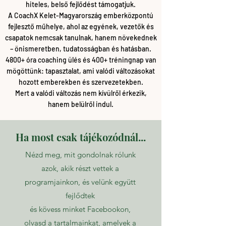
hiteles, belső fejlődést támogatjuk.
A CoachX Kelet-Magyarország emberközpontú
fejlesztő műhelye, ahol az egyének, vezetők és
csapatok nemcsak tanulnak, hanem növekednek
– önismeretben, tudatosságban és hatásban.
4800+ óra coaching ülés és 400+ tréningnap van
mögöttünk: tapasztalat, ami valódi változásokat
hozott emberekben és szervezetekben.
Mert a valódi változás nem kívülről érkezik,
hanem belülről indul.
Ha most csak tájékozódnál...
Nézd meg, mit gondolnak rólunk
azok, akik részt vettek a
programjainkon, és velünk együtt
fejlődtek
és kövess minket
Facebookon
,
olvasd a tartalmainkat, amelyek a