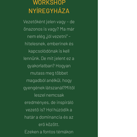
WORKSHOP
NYÍREGYHÁZA
Vezetőként jelen vagy – de
önazonos is vagy? Ma
már
nem elég „jól vezetni” –
hitelesnek, emberinek és
kapcsolódónak is kell
lennünk. De mit jelent ez a
gyakorlatban?
Hogyan
mutass meg többet
magadból anélkül, hogy
gyengének látszanál?Mitől
leszel nemcsak
eredményes, de inspiráló
vezető is? Hol húzódik a
határ a dominancia és az
erő között.
Ezeken a fontos témákon