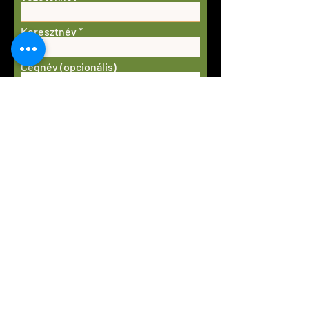
Keresztnév
Cégnév (opcionális)
Email
Telefonszám
Itt jelezheted a kérdésed (ha van):
Elfogadom az adatkezelési
szabályzatot
Adatkezelési szabályzat
Küldés