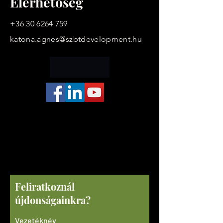
Elérhetőség
+36 30 6264 759
katona.agnes@szbtdevelopment.hu
.
business coaching
stresszmenedzsment
coach
Feliratkoznál
újdonságainkra?
Vezetéknév