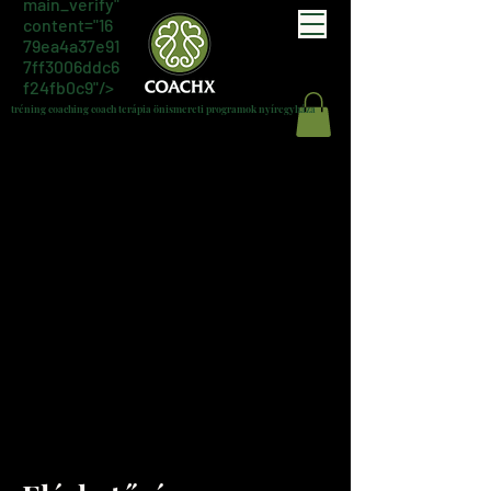
main_verify"
content="16
79ea4a37e91
7ff3006ddc6
f24fb0c9"/>
tréning coaching coach terápia önismereti programok nyíregyháza