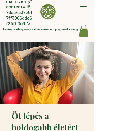
main_verify"
content="16
79ea4a37e91
7ff3006ddc6
f24fb0c9"/>
tréning coaching coach terápia önismereti programok nyíregyháza
Öt lépés a
boldogabb életért