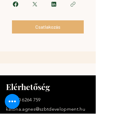
Csatlakozás
Elérhetőség
+36 30 6264 759
katona.agnes@szbtdevelopment.hu
.