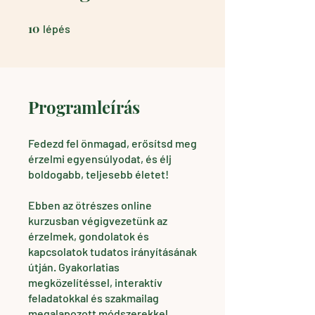
10
10 lépés
lépés
Programleírás
Fedezd fel önmagad, erősítsd meg
érzelmi egyensúlyodat, és élj
boldogabb, teljesebb életet!
Ebben az ötrészes online
kurzusban végigvezetünk az
érzelmek, gondolatok és
kapcsolatok tudatos irányításának
útján. Gyakorlatias
megközelítéssel, interaktív
feladatokkal és szakmailag
megalapozott módszerekkel