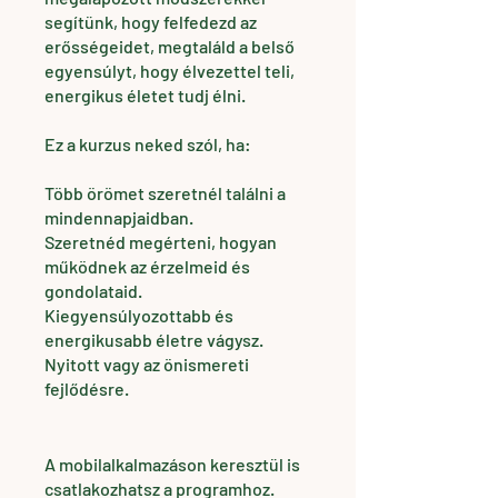
segítünk, hogy felfedezd az
erősségeidet, megtaláld a belső
egyensúlyt, hogy élvezettel teli,
energikus életet tudj élni.
Ez a kurzus neked szól, ha:
Több örömet szeretnél találni a
mindennapjaidban.
Szeretnéd megérteni, hogyan
működnek az érzelmeid és
gondolataid.
Kiegyensúlyozottabb és
energikusabb életre vágysz.
Nyitott vagy az önismereti
fejlődésre.
A mobilalkalmazáson keresztül is
csatlakozhatsz a programhoz.