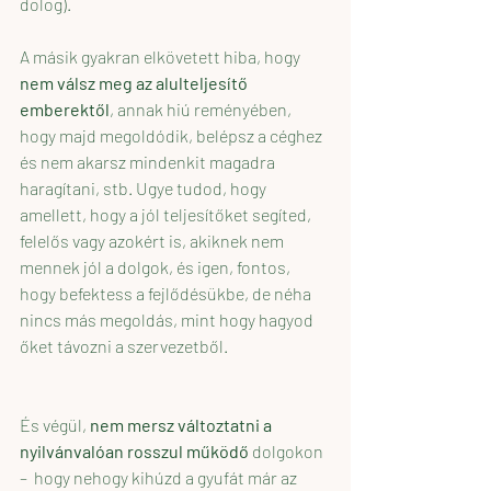
dolog).
A másik gyakran elkövetett hiba, hogy 
nem válsz meg az alulteljesítő 
emberektől
, annak hiú reményében, 
hogy majd megoldódik, belépsz a céghez 
és nem akarsz mindenkit magadra 
haragítani, stb. Ugye tudod, hogy 
amellett, hogy a jól teljesítőket segíted, 
felelős vagy azokért is, akiknek nem 
mennek jól a dolgok, és igen, fontos, 
hogy befektess a fejlődésükbe, de néha 
nincs más megoldás, mint hogy hagyod 
őket távozni a szervezetből.
És végül, 
nem mersz változtatni a 
nyilvánvalóan rosszul működő 
dolgokon 
–  hogy nehogy kihúzd a gyufát már az 