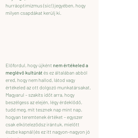
hurráoptimizmus (sic!) jegyében, hogy 
milyen csapdákat kerülj ki.
Előfordul, hogy újként 
nem értékeled a 
meglévő kultúrát
 és ez általában abból 
ered, hogy nem hallod, látod vagy 
értékeled az ott dolgozó munkatársakat. 
Magyarul – szakíts időt arra, hogy 
beszélgess az elején, légy érdeklődő, 
tudd meg, mit tesznek nap mint nap, 
hogyan teremtenek értéket – egyszer 
csak elköteleződsz irántuk, mielőtt 
észbe kapnál (és ez itt nagyon-nagyon jó 