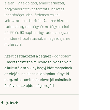
elején… A te dolgod, amiért érkeztél, 
hogy valós értéket teremts: ha látsz 
lehetőséget, ahol érdemes és kell 
változtatni, ne hezitálj! Azt már biztos 
tudod, hogy mit tégy, és ne tégy az első 
30, 60 és 90 napban, így tudod, megvan 
minden változtatásnak a maga ideje, ne 
mulaszd el!
Azért csatlakoztál a céghez 
– gondolom 
– 
mert tetszett a működése, vonzó volt 
a kultúrája stb., így hagyj időt magadnak 
az elején, ne siess el dolgokat, figyeld 
meg, mi az, amit már eleve jól csinálnak 
és élvezd az újdonság erejét!