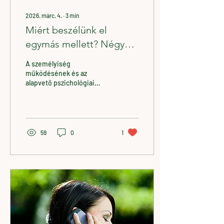
2026. márc. 4.
∙
3
min
Miért beszélünk el
egymás mellett? Négy
különböző igény
A személyiség
egyetlen konfliktusban
működésének és az
alapvető pszichológiai
igényeknek a megértése
segíthet tudatosabban
kezelni a konfliktusokat és
javítani a kommunikációt
59
0
1