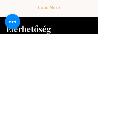
az, ki bírja tovább, hanem ki
veszi észre időben, hogy
Load More
változtatni érdemes.
Elérhetőség
+36 30 6264 759
katona.agnes@szbtdevelopment.hu
.
business coaching
stresszmenedzsment
coach