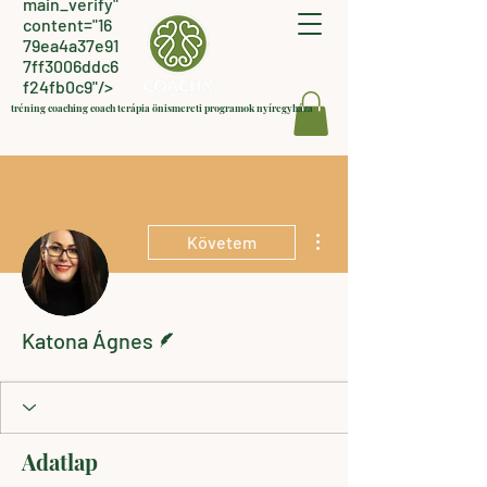
main_verify"
content="16
79ea4a37e91
7ff3006ddc6
f24fb0c9"/>
tréning coaching coach terápia önismereti programok nyíregyháza
További műveletek
Követem
Szerző
Katona Ágnes
Adatlap