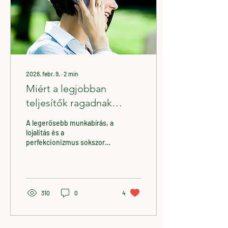
2026. febr. 9.
∙
2
min
Miért a legjobban
teljesítők ragadnak
benne a toxikus
A legerősebb munkabírás, a
munkahelyi közegben?
lojalitás és a
perfekcionizmus sokszor
előnynek tűnik: mégis ezek
tartják benn legtovább a
kiváló embereket a
romboló rendszerekben.
Amikor a felelősségérzet
310
0
4
felülírja az önvédelmet, a
túlterhelés könnyen válik
alapállapottá. A kérdés nem