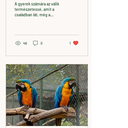
gyerekként láttál
A gyerek számára az válik
természetessé, amit a
családban lát, még a
konfliktusok kezelésében
is.
46
0
1