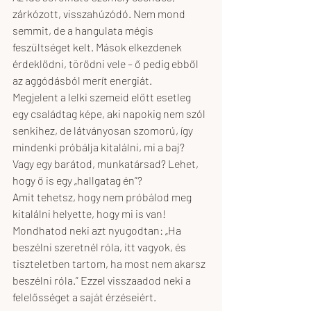
zárkózott, visszahúzódó. Nem mond 
semmit, de a hangulata mégis 
feszültséget kelt. Mások elkezdenek 
érdeklődni, törődni vele – ő pedig ebből 
az aggódásból merít energiát.
Megjelent a lelki szemeid előtt esetleg 
egy családtag képe, aki napokig nem szól 
senkihez, de látványosan szomorú, így 
mindenki próbálja kitalálni, mi a baj? 
Vagy egy barátod, munkatársad? Lehet, 
hogy ő is egy „hallgatag én”?
Amit tehetsz, hogy nem próbálod meg 
kitalálni helyette, hogy mi is van! 
Mondhatod neki azt nyugodtan: „Ha 
beszélni szeretnél róla, itt vagyok, és 
tiszteletben tartom, ha most nem akarsz 
beszélni róla.” Ezzel visszaadod neki a 
felelősséget a saját érzéseiért.