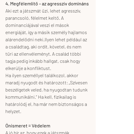
4. Megfélemlítő – az agresszív domináns
Aki ezt a játszmát űzi, lehet agresszív, 
parancsoló, félelmet keltő. A 
dominanciájával veszi el mások 
energiáját, így a másik személy hajlamos 
alárendelődni neki.Ilyen lehet például az 
a családtag, aki ordít, követel, és nem 
tűri az ellenvéleményt. A család többi 
tagja pedig inkább hallgat, csak hogy 
elkerülje a konfliktust.
Ha ilyen személlyel találkozol, akkor
maradj nyugodt és határozott: „Szívesen 
beszélgetek veled, ha nyugodtan tudunk 
kommunikálni.” Ha kell, fizikailag is 
határolódj el, ha már nem biztonságos a 
helyzet.
Önismeret = Védelem
A jó hír az, hogy ezek a játszmák 