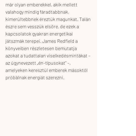
már olyan emberekkel, akik mellett 
valahogy mindig fáradtabbnak, 
kimerültebbnek éreztük magunkat. Talán 
észre sem vesszük elsőre, de ezek a 
kapcsolatok gyakran energetikai 
játszmák terepei. James Redfield a 
könyveiben részletesen bemutatja 
azokat a tudattalan viselkedésmintákat – 
az úgynevezett „én-típusokat” –, 
amelyeken keresztül emberek másoktól 
próbálnak energiát szerezni.