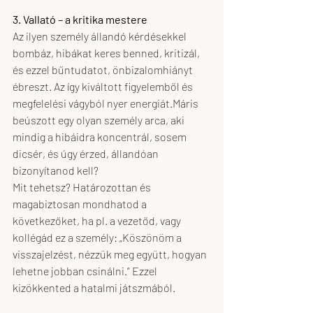
3. Vallató – a kritika mestere
Az ilyen személy
állandó kérdésekkel 
bombáz, hibákat keres benned, kritizál, 
és ezzel bűntudatot, önbizalomhiányt 
ébreszt. Az így kiváltott figyelemből és 
megfelelési vágyból nyer energiát.Máris 
beúszott egy olyan személy arca, aki 
mindig a hibáidra koncentrál, sosem 
dicsér, és úgy érzed, állandóan 
bizonyítanod kell?
Mit tehetsz? Határozottan és 
magabiztosan mondhatod a 
következőket, ha pl. a vezetőd, vagy 
kollégád ez a személy: „Köszönöm a 
visszajelzést, nézzük meg együtt, hogyan 
lehetne jobban csinálni.” Ezzel 
kizökkented a hatalmi játszmából.