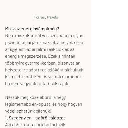
Forrás: Pexels
Mi az az energiavámpírság?
Nem misztikumról van szó, hanem olyan 
pszichológiai játszmákról, amelyek célja 
a figyelem, az érzelmi reakciók és az 
energia megszerzése. Ezek a minták 
többnyire gyermekkorban, bizonytalan 
helyzetekre adott reakcióként alakulnak 
ki, majd felnőttként is velünk maradnak – 
ha nem vagyunk tudatosak rájuk.
Nézzük meg közelebbről a négy 
legismertebb én-típust, és hogy hogyan 
védekezhetünk ellenük!
1. Szegény én – az örök áldozat
Aki ebbe a kategóriába tartozik, 