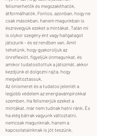
felismerhetők és megszakíthatók, 
átformálhatók. Fontos, azonban, hogy ne 
csak másokban, hanem magunkban is 
észrevegyük ezeket a mintákat. Talán mi 
is olykor szegény ént vagy hallgatagot 
játszunk – és ez rendben van. Amit 
tehetünk, hogy gyakoroljuk az 
önreflexiót, figyeljük önmagunkat, és 
amikor tudatosítottuk a játszmát, akkor 
kezdjünk el dolgozni rajta, hogy 
megváltoztassuk.
Az önismeret és a tudatos jelenlét a 
legjobb védelem az energiavámpírokkal 
szemben. Ha felismerjük ezeket a 
mintákat, már nem tudnak hatni ránk. És 
ha elég bátrak vagyunk változtatni, 
nemcsak magunknak, hanem a 
kapcsolatainknak is jót teszünk.