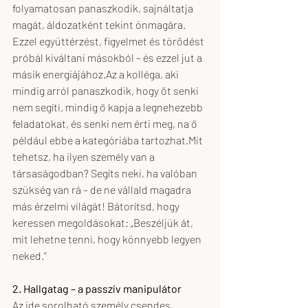
folyamatosan panaszkodik, sajnáltatja 
magát, áldozatként tekint önmagára. 
Ezzel együttérzést, figyelmet és törődést 
próbál kiváltani másokból – és ezzel jut a 
másik 
energiájához.Az
 a kolléga, aki 
mindig arról panaszkodik, hogy őt senki 
nem segíti, mindig ő kapja a legnehezebb 
feladatokat, és senki nem érti meg, na ő 
például ebbe a kategóriába 
tartozhat.Mit
tehetsz, ha ilyen személy van a 
társaságodban? Segíts neki, ha valóban 
szükség van rá – de ne vállald magadra 
más érzelmi világát! Bátorítsd, hogy 
keressen megoldásokat: „Beszéljük át, 
mit lehetne tenni, hogy könnyebb legyen 
neked.”
2. Hallgatag – a passzív manipulátor
Az ide sorolható személy csendes, 