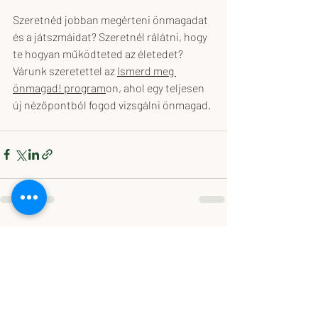
Szeretnéd jobban megérteni önmagadat 
és a játszmáidat? Szeretnél rálátni, hogy 
te hogyan működteted az életedet? 
Várunk szeretettel az 
Ismerd meg 
önmagad! program
on, ahol egy teljesen 
új nézőpontból fogod vizsgálni önmagad.
Friss bejegyzések
Az összes megtekintése