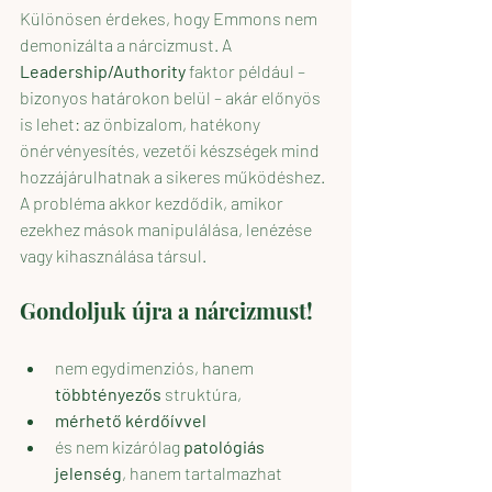
Különösen érdekes, hogy Emmons nem 
demonizálta a nárcizmust. A 
Leadership/Authority
 faktor például – 
bizonyos határokon belül – akár előnyös 
is lehet: az önbizalom, hatékony 
önérvényesítés, vezetői készségek mind 
hozzájárulhatnak a sikeres működéshez. 
A probléma akkor kezdődik, amikor 
ezekhez mások manipulálása, lenézése 
vagy kihasználása társul.
Gondoljuk újra a nárcizmust! 
nem egydimenziós, hanem 
többtényezős
 struktúra,
mérhető kérdőívvel
és nem kizárólag 
patológiás 
jelenség
, hanem tartalmazhat 