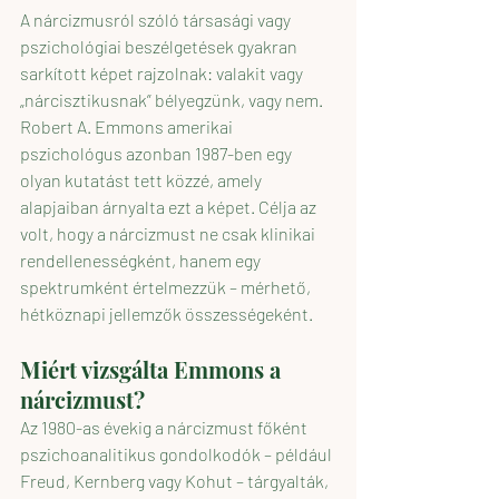
A nárcizmusról szóló társasági vagy 
pszichológiai beszélgetések gyakran 
sarkított képet rajzolnak: valakit vagy 
„nárcisztikusnak” bélyegzünk, vagy nem. 
Robert A. Emmons amerikai 
pszichológus azonban 1987-ben egy 
olyan kutatást tett közzé, amely 
alapjaiban árnyalta ezt a képet. Célja az 
volt, hogy a nárcizmust ne csak klinikai 
rendellenességként, hanem egy 
spektrumként értelmezzük – mérhető, 
hétköznapi jellemzők összességeként.
Miért vizsgálta Emmons a 
nárcizmust?
Az 1980-as évekig a nárcizmust főként 
pszichoanalitikus gondolkodók – például 
Freud, Kernberg vagy Kohut – tárgyalták, 