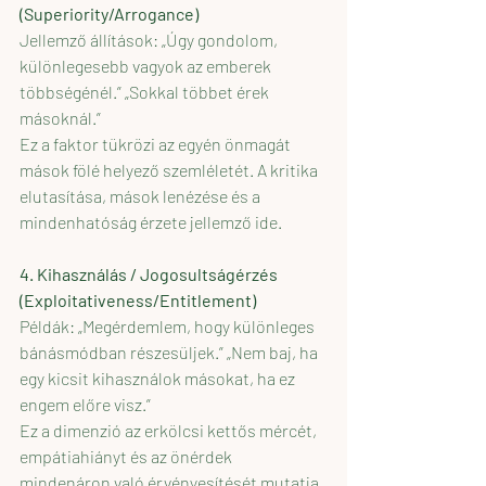
(Superiority/Arrogance)
Jellemző állítások: „Úgy gondolom, 
különlegesebb vagyok az emberek 
többségénél.” „Sokkal többet érek 
másoknál.”
Ez a faktor tükrözi az egyén önmagát 
mások fölé helyező szemléletét. A kritika 
elutasítása, mások lenézése és a 
mindenhatóság érzete jellemző ide.
4. Kihasználás / Jogosultságérzés 
(Exploitativeness/Entitlement)
Példák: „Megérdemlem, hogy különleges 
bánásmódban részesüljek.” „Nem baj, ha 
egy kicsit kihasználok másokat, ha ez 
engem előre visz.”
Ez a dimenzió az erkölcsi kettős mércét, 
empátiahiányt és az önérdek 
mindenáron való érvényesítését mutatja 