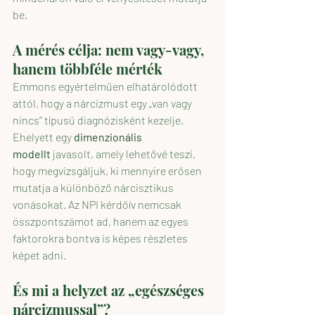
be.
A mérés célja: nem vagy-vagy, 
hanem többféle mérték
Emmons egyértelműen elhatárolódott 
attól, hogy a nárcizmust egy „van vagy 
nincs” típusú diagnózisként kezelje. 
Ehelyett egy 
dimenzionális 
modellt
 javasolt, amely lehetővé teszi, 
hogy megvizsgáljuk, ki mennyire erősen 
mutatja a különböző nárcisztikus 
vonásokat. Az NPI kérdőív nemcsak 
összpontszámot ad, hanem az egyes 
faktorokra bontva is képes részletes 
képet adni.
És mi a helyzet az „egészséges 
nárcizmussal”?