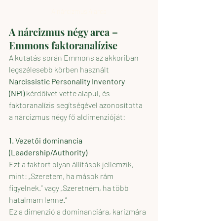
A nárcizmus 4 arca
A nárcizmus négy arca – 
Emmons faktoranalízise
A kutatás során Emmons az akkoriban 
legszélesebb körben használt 
Narcissistic Personality Inventory 
(NPI)
 kérdőívet vette alapul, és 
faktoranalízis segítségével azonosította 
a nárcizmus négy fő aldimenzióját:
1. Vezetői dominancia 
(Leadership/Authority)
Ezt a faktort olyan állítások jellemzik, 
mint: „Szeretem, ha mások rám 
figyelnek.” vagy „Szeretném, ha több 
hatalmam lenne.”
Ez a dimenzió a dominanciára, karizmára 