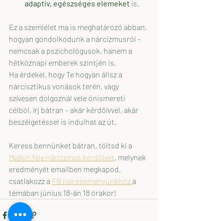
adaptív, egészséges elemeket
 is.
Ez a szemlélet ma is meghatározó abban, 
hogyan gondolkodunk a nárcizmusról – 
nemcsak a pszichológusok, hanem a 
hétköznapi emberek szintjén is.
Ha érdekel, hogy Te hogyan állsz a 
nárcisztikus vonások terén, vagy 
szívesen dolgoznál vele önismereti 
célból, írj bátran – akár kérdőívvel, akár 
beszélgetéssel is indulhat az út. 
Keress bennünket bátran, töltsd ki a 
Malkin féle nárcizmus kérdőívet
, melynek 
eredményét emailben megkapod, 
csatlakozz a 
FB live eseményünkhöz 
a 
témában június 18-án 18 órakor! 