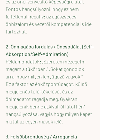
és az önérvényesítő képességre utal. 
Fontos hangsúlyozni, hogy ez nem 
feltétlenül negatív: az egészséges 
önbizalom és vezetői kompetencia is ide 
tartozhat.
2. Önmagába fordulás / Öncsodálat (Self-
Absorption/Self-Admiration)
Példamondatok: „Szeretem nézegetni 
magam a tükörben.” „Sokat gondolok 
arra, hogy milyen lenyűgöző vagyok.”
Ez a faktor az énközpontúságot, külső 
megjelenés túlértékelését és az 
önimádatot ragadja meg. Gyakran 
megjelenik benne a „kívülről látott én” 
hangsúlyozása, vagyis hogy milyen képet 
mutat az egyén mások felé.
3. Felsőbbrendűség / Arrogancia 